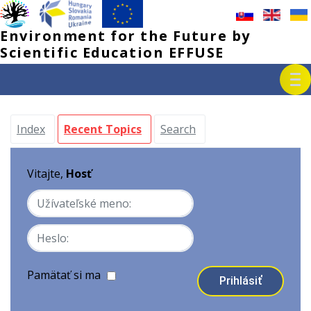
Environment for the Future by 
Scientific Education EFFUSE
Index
Recent Topics
Search
Vitajte,
Hosť
Pamätať si ma