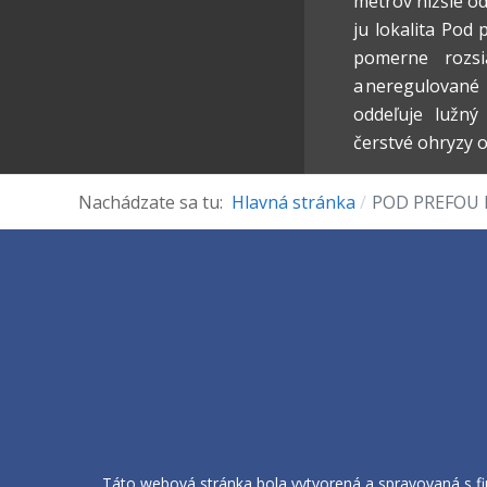
metrov nižšie o
ju lokalita Pod 
pomerne rozsi
a neregulované
oddeľuje lužný
čerstvé ohryzy o
Nachádzate sa tu:
Hlavná stránka
POD PREFOU 
Táto webová stránka bola vytvorená a spravovaná s fi