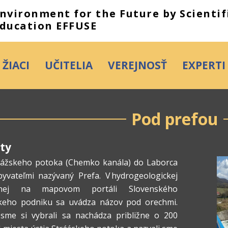
nvironment for the Future by Scientifi
ducation EFFUSE
ŽIACI
UČITELIA
VEREJNOSŤ
EXPERTI
Pod prefou
ity
trážskeho potoka (Chemko kanála) do Laborca
yvateľmi nazývaný Prefa. V hydrogeologickej
nej na mapovom portáli Slovenského
eho podniku sa uvádza názov pod orechmi.
 sme si vybrali sa nachádza približne o 200