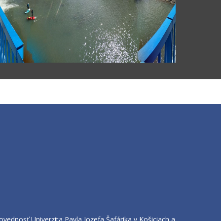
ednosť Univerzita Pavla Jozefa Šafárika v Košiciach a