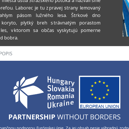
d miesta ústia Stráźskeho potoka a nazvali sme
prefou. Laborec je tu z pravej strany lemovaný
ahlym pásom lužného lesa. Štrkové dno
 koryto, plytký breh s trávnatým porastom
 les, v ktorom sa občas vyskytujú pomerne
d bobra. ​
POPIS
nančnou podporou Európskej únie. Za jej obsah nesie výhradnú zodpov