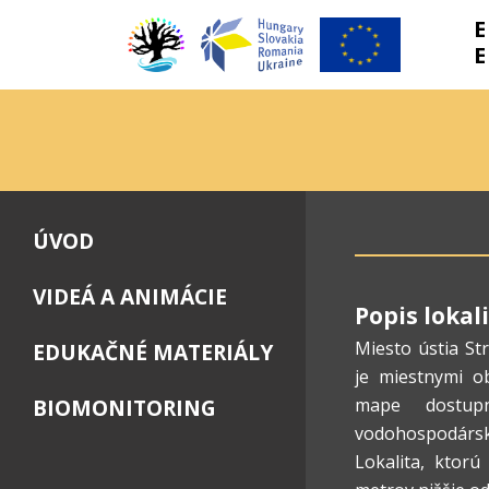
E
E
ÚVOD
VIDEÁ A ANIMÁCIE
Popis lokal
Miesto ústia S
EDUKAČNÉ MATERIÁLY
je miestnymi ob
BIOMONITORING
mape dostup
vodohospodársk
Lokalita, ktorú