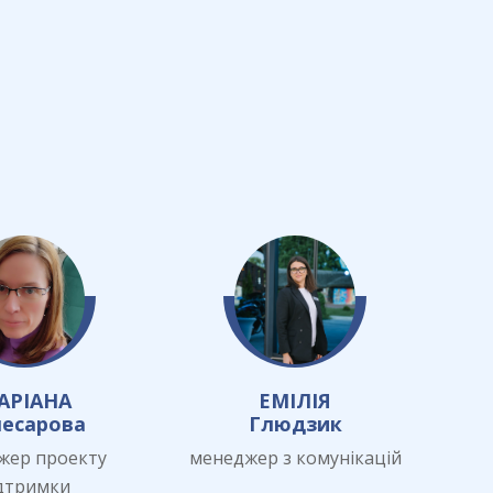
АРІАНА
ЕМІЛІЯ
есарова
Глюдзик
жер проекту
менеджер з комунікацій
дтримки