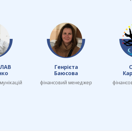
ЛАВ
Генрієта
нко
Баюсова
Ка
мунікацій
фінансовий менеджер
фінансо