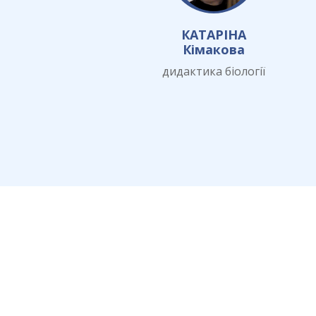
КАТАРІНА
Кімакова
дидактика біології