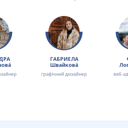
ДРА
ГАБРИЕЛА
новá
Швайковá
Ло
изайнер
графічний дизайнер
веб-а