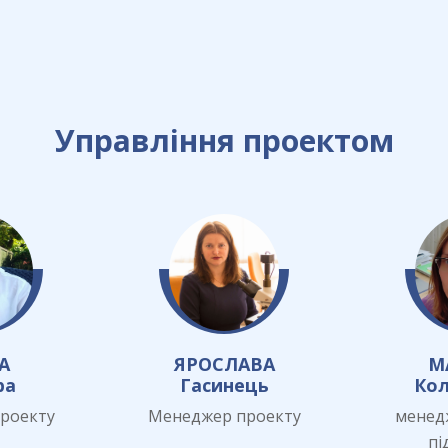
Управління проектом
А
ЯРОСЛАВА
М
ра
Гасинець
Кол
роекту
Менеджер проекту
менед
пі