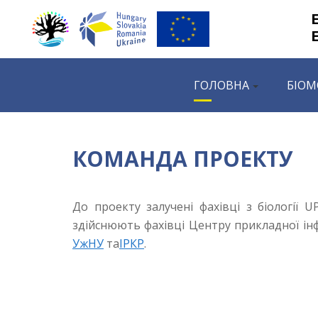
ГОЛОВНА
БІОМ
КОМАНДА ПРОЕКТУ
До проекту залучені фахівці з біології 
здійснюють фахівці Центру прикладної ін
УжНУ
та
ІРКР
.