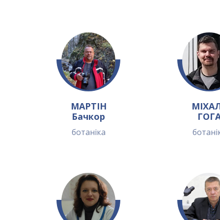
МАРТІН
МІХА
Бачкор
ГОГ
ботаніка
ботані