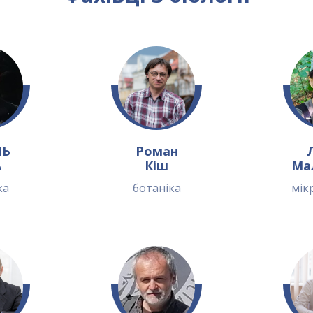
ЛЬ
Роман
А
Кіш
Ма
ка
ботаніка
мік