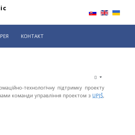
ic 
РЕЯ
КОНТАКТ
ормаційно-технологічну підтримку проекту
енами команди управління проектом з
UPJ
Š
,