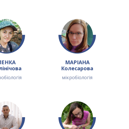
ЛЕНКА
МАРІАНА
лінічова
Колесарова
робіологія
мікробіологія