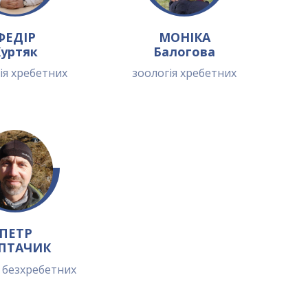
ФЕДІР
МОНІКА
уртяк
Балогова
ія хребетних
зоологія хребетних
ПЕТР
ПТАЧИК
я безхребетних