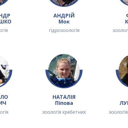
НДР
АНДРІЙ
ШКО
Мок
К
огія
гідрозоологія
зоолог
ЛО
НАТАЛІЯ
ИЧ
Піпова
ЛУ
огія
зоологія хребетних
зоологі