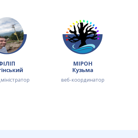
ФІЛІП
МІРОН
гінський
Кузьма
дміністратор
веб-координатор