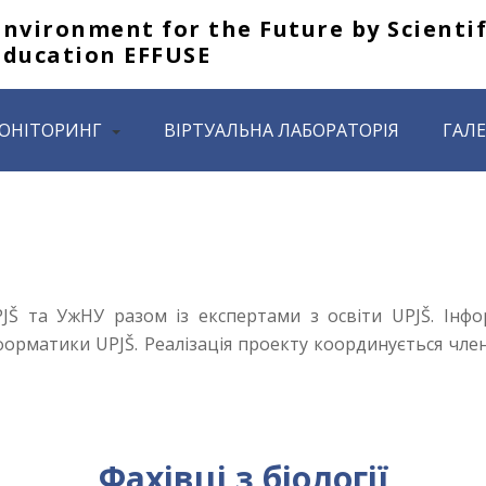
Environment for the Future by Scientif
Education EFFUSE
ОНІТОРИНГ
ВІРТУАЛЬНА ЛАБОРАТОРІЯ
ГАЛЕ
UPJŠ та УжНУ разом із експертами з освіти UPJŠ. Інф
форматики UPJŠ.
Реалізація проекту координується чл
Фахівці з біології