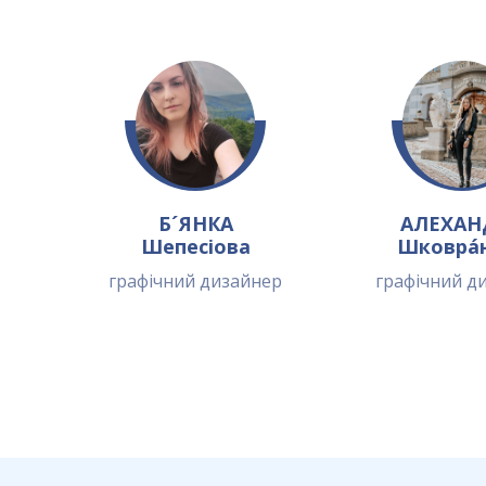
Б´ЯНКА
АЛЕХАН
Шепесіова
Шковрá
графічний дизайнер
графічний д